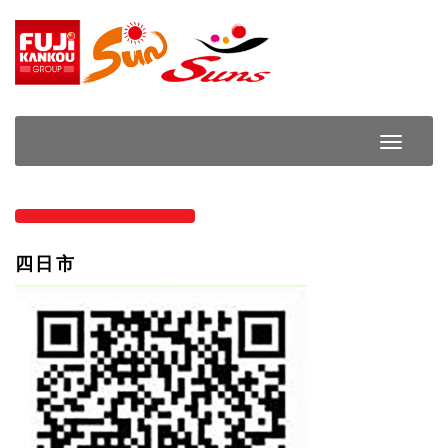
Skip
to
content
Toggle
Navigat
四日市