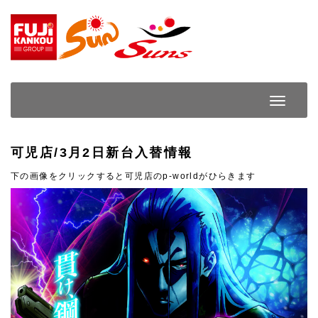
Skip
to
content
Toggle
Navigat
可児店/3月2日新台入替情報
下の画像をクリックすると可児店のp-worldがひらきます