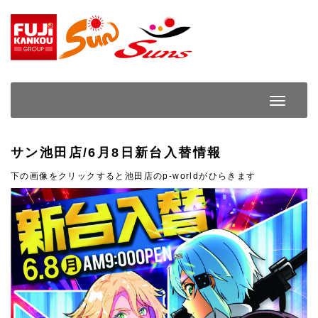
Skip
to
content
Toggle
Navigat
サン池田店/6月8日新台入替情報
下の画像をクリックすると池田店のp-worldがひらきます