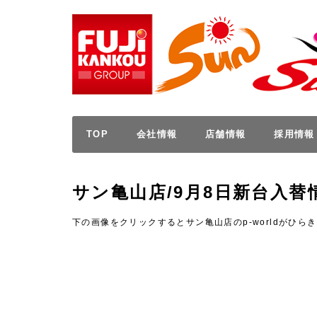
Skip
to
content
TOP
会社情報
店舗情報
採用情報
サン亀山店/9月8日新台入替
下の画像をクリックするとサン亀山店のp-worldがひら